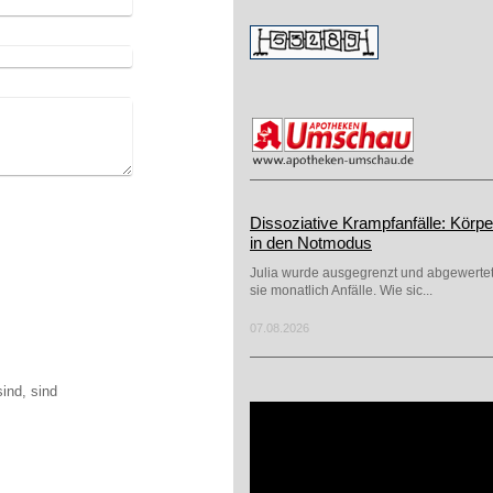
Dissoziative Krampfanfälle: Körpe
in den Notmodus
Julia wurde ausgegrenzt und abgewertet
sie monatlich Anfälle. Wie sic...
07.08.2026
ind, sind