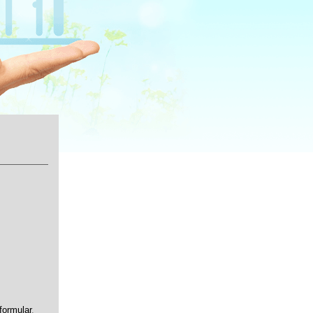
formular
.